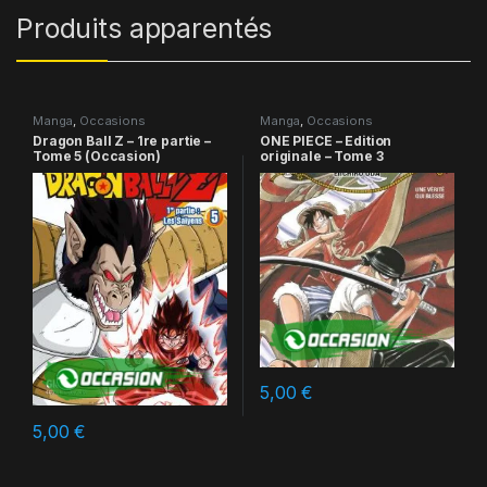
Produits apparentés
Manga
,
Occasions
Manga
,
Occasions
Dragon Ball Z – 1re partie –
ONE PIECE – Edition
Tome 5 (Occasion)
originale – Tome 3
5,00
€
5,00
€