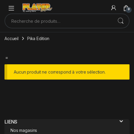
Sauter à la navigation
Skip to content
0
Recherche pour :
Accueil
Pika Edition
Aucun produit ne correspond à votre sélection.
LIENS
Nos magasins