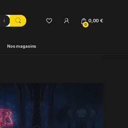
0,00
€
0
Nos magasins