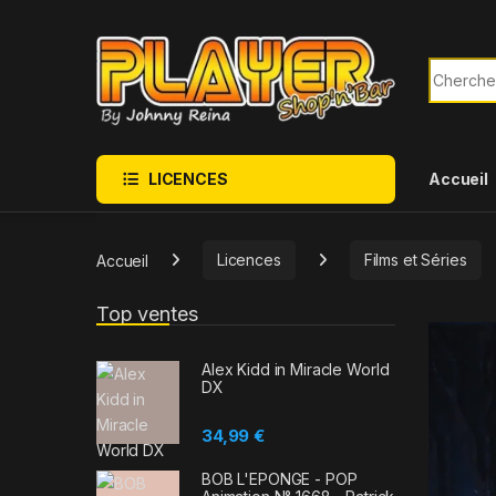
Sauter à la navigation
Skip to content
Recherch
LICENCES
Accueil
Accueil
Licences
Films et Séries
Top ventes
Alex Kidd in Miracle World
DX
34,99
€
BOB L'EPONGE - POP