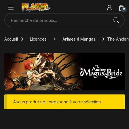
Sauter à la navigation
Skip to content
0
Recherche pour :
Accueil
Licences
Animes & Mangas
The Ancien
Aucun produit ne correspond à votre sélection.