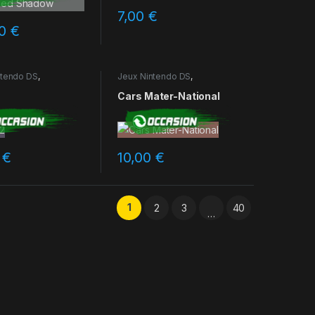
7,00
€
00
€
ntendo DS
,
Jeux Nintendo DS
,
ns
Occasions
Cars Mater-National
0
€
10,00
€
1
2
3
40
…