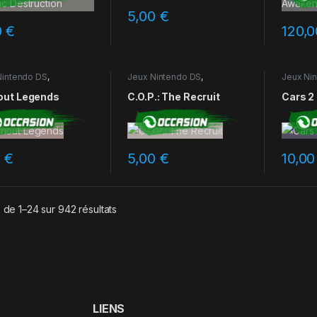
5,00
€
0
€
120,
Nintendo DS
,
Jeux Nintendo DS
,
Jeux Ni
ions
Occasions
Occasio
out Legends
C.O.P.: The Recruit
Cars 2
0
€
5,00
€
10,0
 de 1–24 sur 942 résultats
LIENS