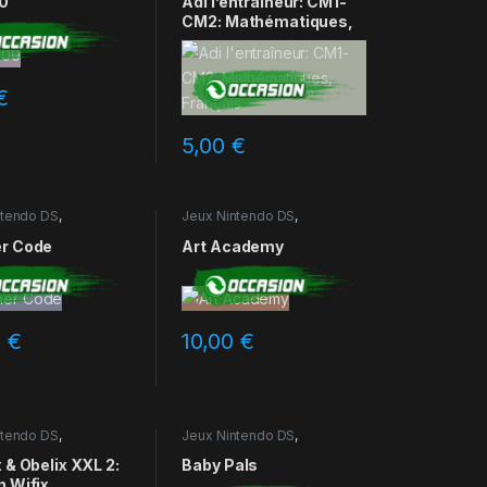
00
Adi l’entraîneur: CM1-
CM2: Mathématiques,
Français
€
5,00
€
ntendo DS
,
Jeux Nintendo DS
,
ns
Occasions
r Code
Art Academy
0
€
10,00
€
ntendo DS
,
Jeux Nintendo DS
,
ns
Occasions
 & Obelix XXL 2:
Baby Pals
n Wifix