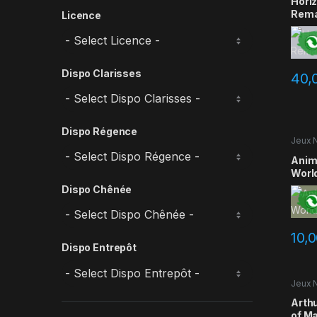
Hori
Rema
Licence
Dispo Clarisses
40,
Dispo Régence
Jeux 
Occas
Anim
Worl
Dispo Chênée
10,
Dispo Entrepôt
Jeux 
Occas
Arth
of M