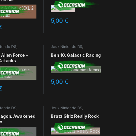
5,00
€
€
ntendo DS
,
Jeux Nintendo DS
,
ns
Occasions
 Alien Force –
Ben 10: Galactic Racing
 Attacks
5,00
€
€
ntendo DS
,
Jeux Nintendo DS
,
ns
Occasions
ragon: Awakened
Bratz Girlz Really Rock
w