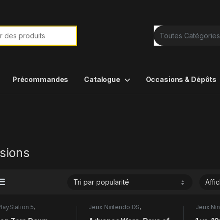
e de :
Précommandes
Catalogue
Occasions & Dépôts
sions
layStation 5
,
Jeux Nintendo DS
,
Jeux Ni
ions
Occasions
Occasio