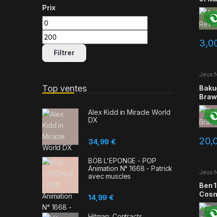
Prix
Prix min
Prix max
3,0
Filtrer
Jeux 
Occas
Top ventes
Baku
Braw
Alex Kidd in Miracle World
DX
20,
34,99
€
BOB L'EPONGE - POP
Animation N° 1668 - Patrick
Jeux 
avec muscles
Occas
Ben 1
Cosm
14,99
€
Hitman: Contracts