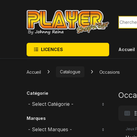
Sauter à la navigation
Skip to content
Recherch
LICENCES
Accueil
Accueil
Catalogue
Occasions
Catégorie
Occa
Marques
Jeux P
Occas