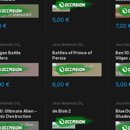
5,00
€
0
€
7,00
Nintendo DS
,
Jeux Nintendo DS
,
Jeux Ni
ions
Occasions
Occasio
gan Battle
Battles of Prince of
Ben 10:
lers
Persia
Vilgax
00
€
6,00
€
5,00
Nintendo DS
,
Jeux Nintendo DS
,
Jeux Ni
ions
Occasions
Occasio
0: Ultimate Alien –
de Blob 2
Blue D
ic Destruction
Shado