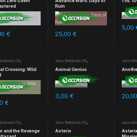
zon Zero Dawn
Advance Wars: Days of
1 vs. 1
stered
Ruin
5,00
00
€
25,00
€
Nintendo DS
,
Jeux Nintendo DS
,
Jeux Ni
ions
Occasions
Occasio
al Crossing: Wild
Animal Genius
Anothe
d
3,00
€
20,0
00
€
Nintendo DS
,
Jeux Nintendo DS
,
Jeux Ni
ions
Occasions
Occasio
ur and the Revenge
Asterix
Asterix
altazard
Missio