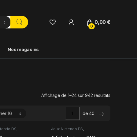
0,00
€
0
Nos magasins
Affichage de 1–24 sur 942 résultats
→
de 40
ntendo DS
,
Jeux Nintendo DS
,
ns
Occasions