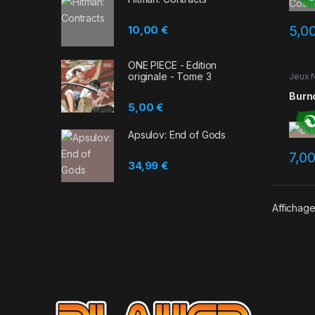
5,0
10,00
€
ONE PIECE - Edition
originale - Tome 3
Jeux 
Occas
Burn
5,00
€
Apsulov: End of Gods
7,0
34,99
€
Affichage