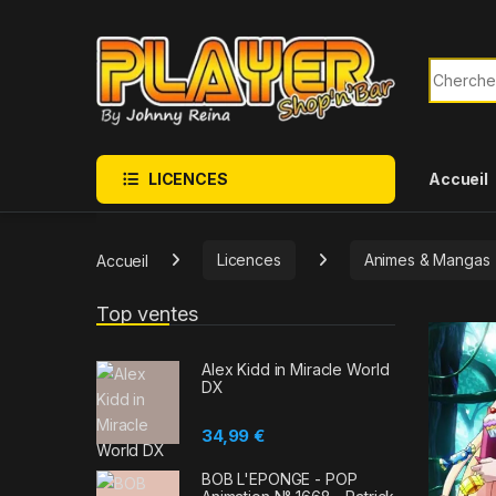
Sauter à la navigation
Skip to content
Recherch
LICENCES
Accueil
Accueil
Licences
Animes & Mangas
Top ventes
Alex Kidd in Miracle World
DX
34,99
€
BOB L'EPONGE - POP