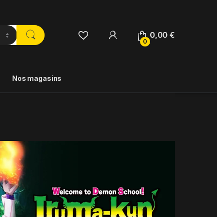
0,00
€
0
Nos magasins