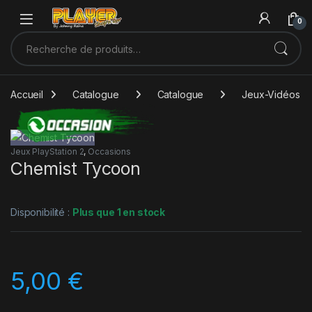
Sauter à la navigation
Skip to content
0
Recherche pour :
Accueil
Catalogue
Catalogue
Jeux-Vidéos
Jeux PlayStation 2
,
Occasions
Chemist Tycoon
Disponibilité :
Plus que 1 en stock
5,00
€