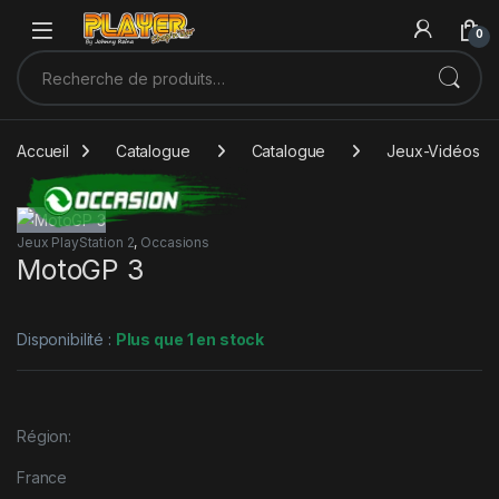
Sauter à la navigation
Skip to content
0
Recherche pour :
Accueil
Catalogue
Catalogue
Jeux-Vidéos
Jeux PlayStation 2
,
Occasions
MotoGP 3
Disponibilité :
Plus que 1 en stock
Région:
France