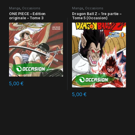
Manga
,
Occasions
Manga
,
Occasions
ONE PIECE – Edition
Dragon Ball Z – 1re partie –
originale – Tome 3
Tome 5 (Occasion)
5,00
€
5,00
€