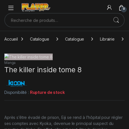
Sauter à la navigation
Skip to content
0
Recherche pour :
Accueil
Catalogue
Catalogue
Librairie
Manga
The killer inside tome 8
Disponibilité :
Rupture de stock
Après s’être évadé de prison, Eiji se rend à l’hôpital pour régler
ses comptes avec Kyoka, devenue le principal suspect du