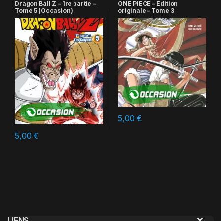
Dragon Ball Z – 1re partie –
ONE PIECE – Edition
Tome 5 (Occasion)
originale – Tome 3
5,00
€
5,00
€
LIENS