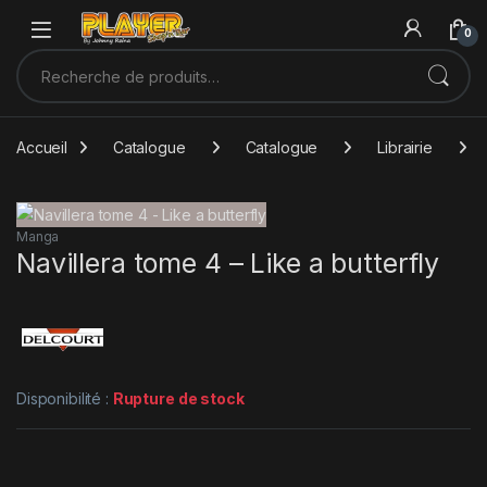
Sauter à la navigation
Skip to content
0
Recherche pour :
Accueil
Catalogue
Catalogue
Librairie
Manga
Navillera tome 4 – Like a butterfly
Disponibilité :
Rupture de stock