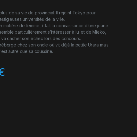
lus de sa vie de provincial. Il rejoint Tokyo pour
stigieuses universités de la ville.
 matière de femme, il fait la connaissance d’une jeune
semble particulièrement s’intéresser à lui et de Mieko,
il va cacher son échec lors des concours.
 hébergé chez son oncle où vit déjà la petite Urara mais
n’est autre que sa coussine.
€