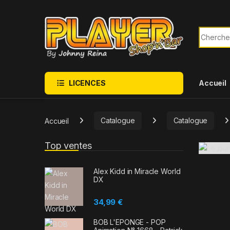
Sauter à la navigation
Skip to content
Recherch
LICENCES
Accueil
Accueil
Catalogue
Catalogue
Top ventes
Alex Kidd in Miracle World
DX
34,99
€
BOB L'EPONGE - POP