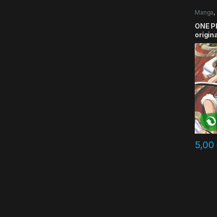
Manga
,
ONE PI
origin
5,00