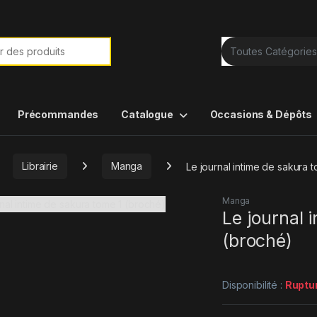
e de :
Précommandes
Catalogue
Occasions & Dépôts
Librairie
Manga
Le journal intime de sakura 
Manga
Le journal 
(broché)
Disponibilité :
Ruptu