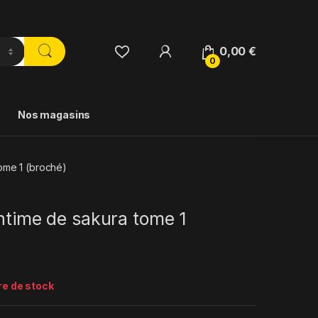
0,00
€
0
Nos magasins
tome 1 (broché)
intime de sakura tome 1
re de stock