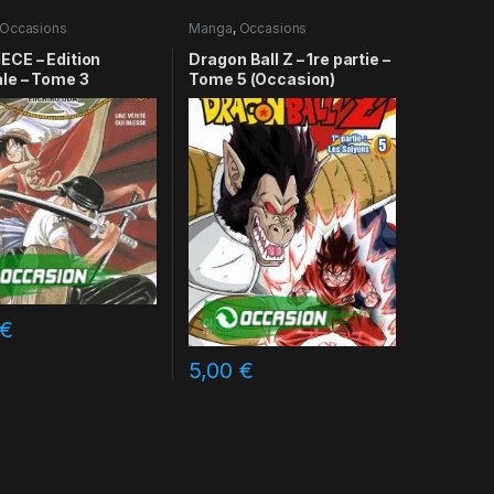
Occasions
Manga
,
Occasions
ECE – Edition
Dragon Ball Z – 1re partie –
ale – Tome 3
Tome 5 (Occasion)
€
5,00
€