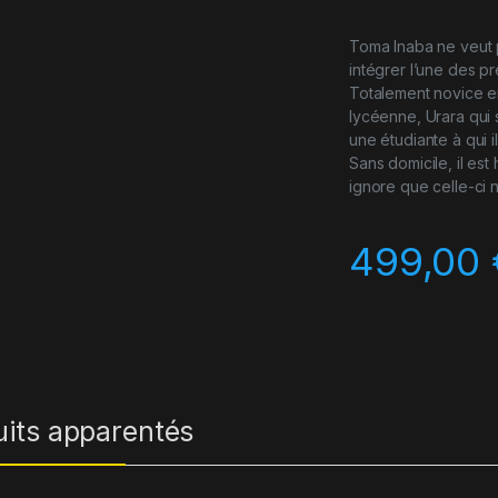
Toma Inaba ne veut p
intégrer l’une des pre
Totalement novice en
lycéenne, Urara qui 
une étudiante à qui 
Sans domicile, il est
ignore que celle-ci 
499,00
uits apparentés