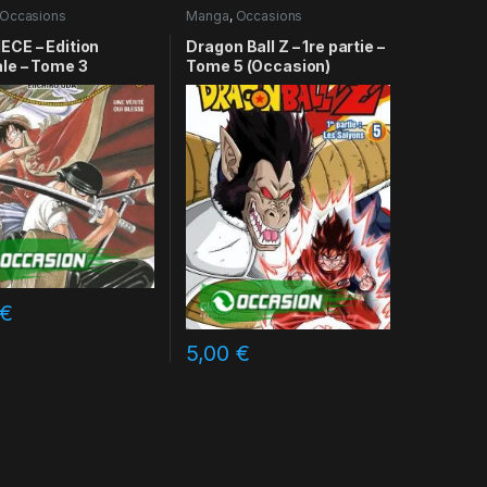
Occasions
Manga
,
Occasions
ECE – Edition
Dragon Ball Z – 1re partie –
ale – Tome 3
Tome 5 (Occasion)
€
5,00
€