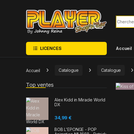
Sauter à la navigation
Skip to content
Recherch
LICENCES
Accueil
Accueil
Catalogue
Catalogue
Top ventes
Alex Kidd in Miracle World
DX
34,99
€
BOB L'EPONGE - POP