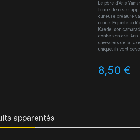
Le père d’Anis Yamamo
forme de rose suppos
curieuse créature va l
rouge. Enjointe à dép
Kaede, son camarade 
contre son gré. Anis
chevaliers de la ro
unique, ils vont devoi
8,50
€
uits apparentés