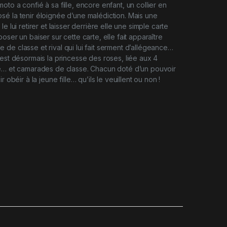
to a confié à sa fille, encore enfant, un collier en
é la tenir éloignée d’une malédiction. Mais une
e lui retirer et laisser derrière elle une simple carte
oser un baiser sur cette carte, elle fait apparaître
de classe et rival qui lui fait serment d’allégeance…
 est désormais la princesse des roses, liée aux 4
se… et camarades de classe. Chacun doté d’un pouvoir
r obéir à la jeune fille… qu’ils le veuillent ou non !