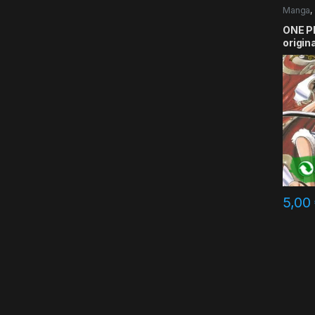
Manga
,
ONE PI
origin
5,00