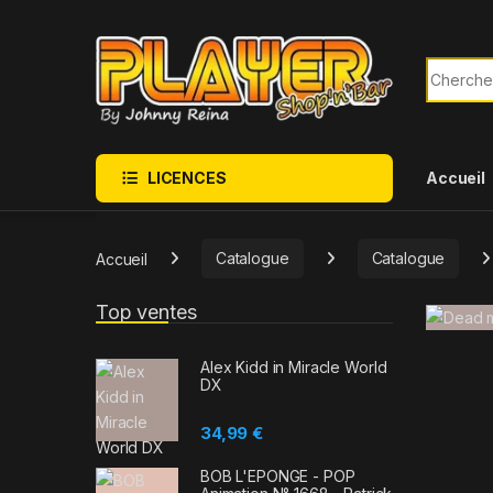
Sauter à la navigation
Skip to content
Recherch
LICENCES
Accueil
Accueil
Catalogue
Catalogue
Top ventes
Alex Kidd in Miracle World
DX
34,99
€
BOB L'EPONGE - POP