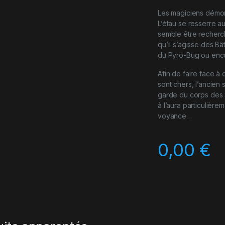
Les magiciens démoni
L’étau se resserre a
semble être recherch
qu’il s’agisse des B
du Pyro-Bug ou encor
Afin de faire face à
sont chers, l’ancien 
garde du corps des S
à l’aura particulièr
voyance…
0,00
€