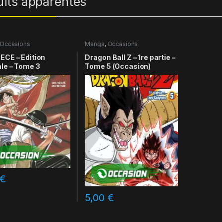
uits apparentés
Occasions
Manga
,
Occasions
ECE – Edition
Dragon Ball Z – 1re partie –
ale – Tome 3
Tome 5 (Occasion)
€
5,00
€