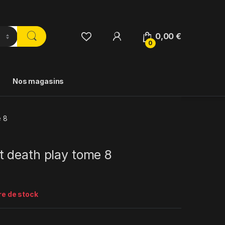
0,00
€
0
Nos magasins
e 8
 death play tome 8
re de stock