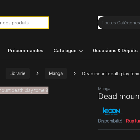
e de :
Précommandes
Catalogue
Occasions & Dépôts
Librairie
Manga
Dead mount death play tom
Manga
Dead mount
Disponibilité :
Ruptu