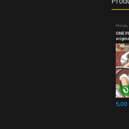
Prod
Manga
,
ONE PI
origin
5,00