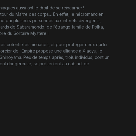
aques aussi ont le droit de se réincarner !
utour du Maître des corps… En effet, le nécromancien
é par plusieurs personnes aux intérêts divergents,
âtards de Sabaramondo, de l’étrange famille de Polka,
e du Solitaire Mystère !
 ces potentielles menaces, et pour protéger ceux qui lui
sorcier de l’Empire propose une alliance à Xiaoyu, le
hinoyama. Peu de temps après, trois individus, dont un
ement dangereuse, se présentent au cabinet de