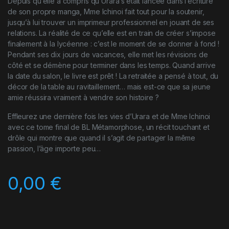
Depuis qu’elle a compris qu’Urara s’était lancée dans l’écriture
de son propre manga, Mme Ichinoi fait tout pour la soutenir,
jusqu’à lui trouver un imprimeur professionnel en jouant de ses
relations. La réalité de ce qu’elle est en train de créer s’impose
finalement à la lycéenne : c’est le moment de se donner à fond !
Pendant ses dix jours de vacances, elle met les révisions de
côté et se démène pour terminer dans les temps. Quand arrive
la date du salon, le livre est prêt ! La retraitée a pensé à tout, du
décor de la table au ravitaillement… mais est-ce que sa jeune
amie réussira vraiment à vendre son histoire ?
Effleurez une dernière fois les vies d’Urara et de Mme Ichinoi
avec ce tome final de BL Métamorphose, un récit touchant et
drôle qui montre que quand il s’agit de partager la même
passion, l’âge importe peu…
0,00
€