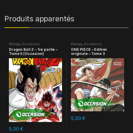
Produits apparentés
Manga
,
Occasions
Manga
,
Occasions
Dragon Ball Z – 1re partie –
ONE PIECE – Edition
Tome 5 (Occasion)
originale – Tome 3
5,00
€
5,00
€