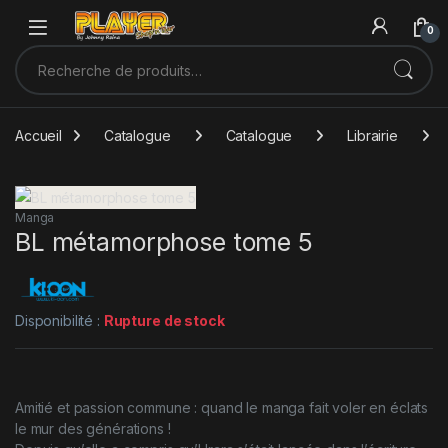
Sauter à la navigation
Skip to content
0
Recherche pour :
Accueil
Catalogue
Catalogue
Librairie
Manga
BL métamorphose tome 5
Disponibilité :
Rupture de stock
Amitié et passion commune : quand le manga fait voler en éclats
le mur des générations !