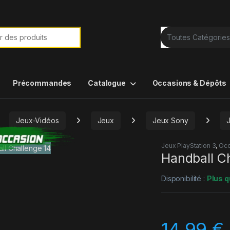
e de :
Précommandes
Catalogue
Occasions & Dépôts
Jeux-Vidéos
Jeux
Jeux Sony
Jeux PlayStation 3
,
Occ
Handball C
Disponibilité :
Plus q
14,99
€