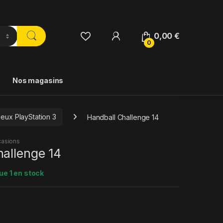
0,00
€
0
Nos magasins
Jeux PlayStation 3
Handball Challenge 14
asions
hallenge 14
ue 1 en stock