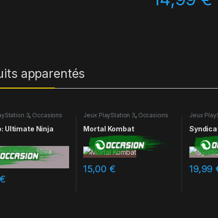
uits apparentés
ayStation 3
,
Occasions
Jeux PlayStation 3
,
Occasions
Jeux Play
: Ultimate Ninja
Mortal Kombat
Syndica
15,00
€
19,99
€