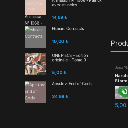
Animation N° 1668 - Patrick
avec muscles
14,99
€
Hitman: Contracts
10,00
€
Prod
ONE PIECE - Edition
originale - Tome 3
Jeux Pl
5,00
€
Naruto
Storm
Apsulov: End of Gods
34,99
€
5,00