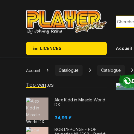
Sauter à la navigation
Skip to content
Recherch
LICENCES
Accueil
Accueil
Catalogue
Catalogue
Top ventes
Alex Kidd in Miracle World
DX
34,99
€
BOB L'EPONGE - POP