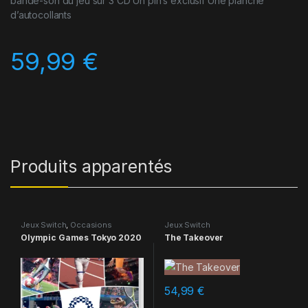
bande-son du jeu sur 3 CD Un pin’s exclusif Une planche
d’autocollants
59,99
€
Produits apparentés
Jeux Switch
,
Occasions
Jeux Switch
Olympic Games Tokyo 2020
The Takeover
54,99
€