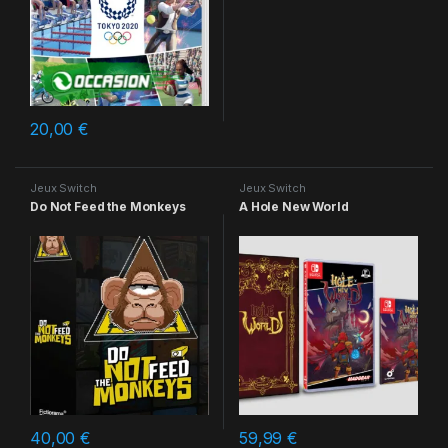
20,00
€
Jeux Switch
Jeux Switch
Do Not Feed the Monkeys
A Hole New World
40,00
€
59,99
€