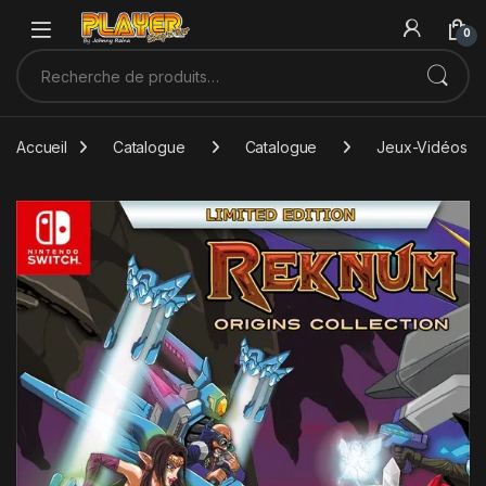
Sauter à la navigation
Skip to content
0
Recherche pour :
Accueil
Catalogue
Catalogue
Jeux-Vidéos