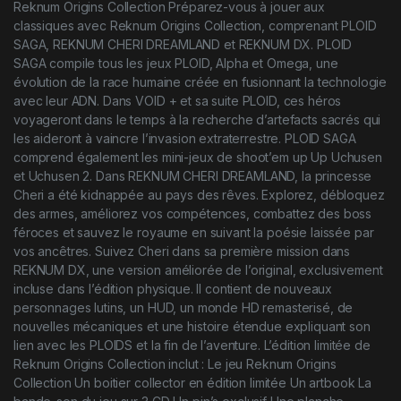
Reknum Origins Collection Préparez-vous à jouer aux
classiques avec Reknum Origins Collection, comprenant PLOID
SAGA, REKNUM CHERI DREAMLAND et REKNUM DX. PLOID
SAGA compile tous les jeux PLOID, Alpha et Omega, une
évolution de la race humaine créée en fusionnant la technologie
avec leur ADN. Dans VOID + et sa suite PLOID, ces héros
voyageront dans le temps à la recherche d’artefacts sacrés qui
les aideront à vaincre l’invasion extraterrestre. PLOID SAGA
comprend également les mini-jeux de shoot’em up Up Uchusen
et Uchusen 2. Dans REKNUM CHERI DREAMLAND, la princesse
Cheri a été kidnappée au pays des rêves. Explorez, débloquez
des armes, améliorez vos compétences, combattez des boss
féroces et sauvez le royaume en suivant la poésie laissée par
vos ancêtres. Suivez Cheri dans sa première mission dans
REKNUM DX, une version améliorée de l’original, exclusivement
incluse dans l’édition physique. Il contient de nouveaux
personnages lutins, un HUD, un monde HD remasterisé, de
nouvelles mécaniques et une histoire étendue expliquant son
lien avec les PLOIDS et la fin de l’aventure. L’édition limitée de
Reknum Origins Collection inclut : Le jeu Reknum Origins
Collection Un boitier collector en édition limitée Un artbook La