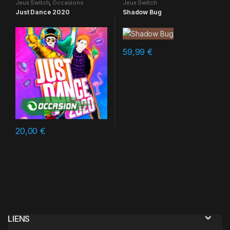
Jeux Switch
,
Occasions
Jeux Switch
Just Dance 2020
Shadow Bug
59,99
€
20,00
€
LIENS