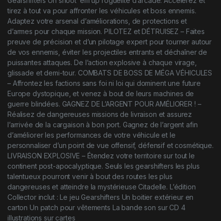
Gearshifters Un shoot ’em up roguelite d’arcade. Accélérez et
tirez à tout va pour affronter les véhicules et boss ennemis.
Adaptez votre arsenal d’améliorations, de protections et
d’armes pour chaque mission. PILOTEZ et DÉTRUISEZ – Faites
preuve de précision et d’un pilotage expert pour tourner autour
de vos ennemis, éviter les projectiles entrants et déchaîner de
puissantes attaques. De l’action explosive à chaque virage,
glissade et demi-tour. COMBATS DE BOSS DE MÉGA VÉHICULES
– Affrontez les factions sans foi ni loi qui dominent une future
Europe dystopique, et venez à bout de leurs machines de
guerre blindées. GAGNEZ DE L’ARGENT POUR AMÉLIORER ! –
Réalisez de dangereuses missions de livraison et assurez
l’arrivée de la cargaison à bon port. Gagnez de l’argent afin
d’améliorer les performances de votre véhicule et le
personnaliser d’un point de vue offensif, défensif et cosmétique.
LIVRAISON EXPLOSIVE – Étendez votre territoire sur tout le
continent post-apocalyptique. Seuls les gearshifters les plus
talentueux pourront venir à bout des routes les plus
dangereuses et atteindre la mystérieuse Citadelle. L’édition
Collector inclut : Le jeu Gearshifters Un boitier extérieur en
carton Un patch pour vêtements La bande son sur CD 4
illustrations sur cartes