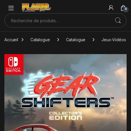
Sauter à la navigation
Skip to content
0
Recherche pour :
Accueil
Catalogue
Catalogue
Jeux-Vidéos