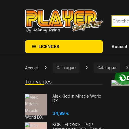
Sauter à la navigation
Skip to content
Recherch
LICENCES
Accueil
Accueil
Catalogue
Catalogue
Top ventes
Alex Kidd in Miracle World
DX
34,99
€
BOB L'EPONGE - POP