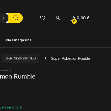
0,00
€
0
Nos magasins
Jeux Nintendo 3DS
Super Pokémon Rumble
casions
émon Rumble
ue 1 en stock