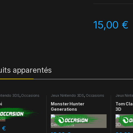
15,00
€
uits apparentés
ntendo 3DS
,
Occasions
Jeux Nintendo 3DS
,
Occasions
Jeux Nin
i
Monster Hunter
Tom Clan
Generations
3D
0
€