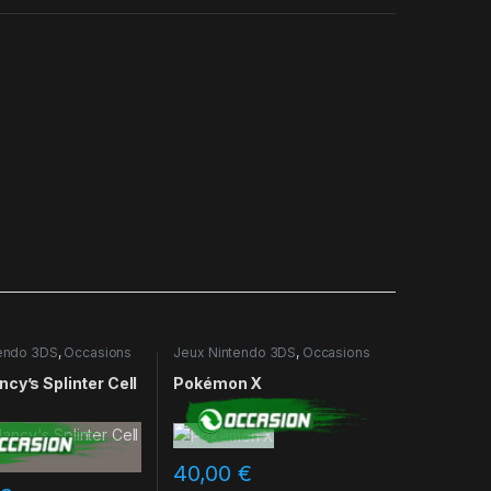
tendo 3DS
,
Occasions
Jeux Nintendo 3DS
,
Occasions
cy’s Splinter Cell
Pokémon X
40,00
€