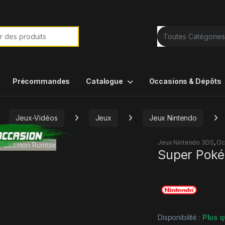
e de :
Précommandes
Catalogue
Occasions & Dépôts
Jeux-Vidéos
Jeux
Jeux Nintendo
Jeux Nintendo 3DS
,
Oc
Super Pok
Disponibilité :
Plus q