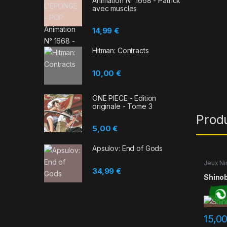
Animation N° 1668 - Patrick
avec muscles
14,99
€
Hitman: Contracts
10,00
€
ONE PIECE - Edition
originale - Tome 3
Prod
5,00
€
Apsulov: End of Gods
Jeux Ni
34,99
€
Shinob
15,0