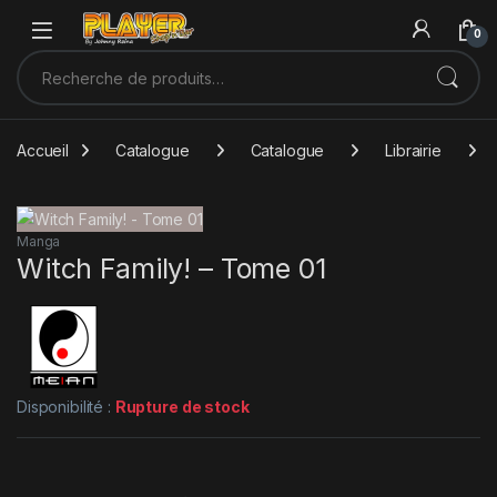
Sauter à la navigation
Skip to content
0
Recherche pour :
Accueil
Catalogue
Catalogue
Librairie
Manga
Witch Family! – Tome 01
Disponibilité :
Rupture de stock