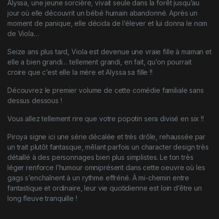
Alyssa, une jeune sorcière, vivait seule dans la forêt jusqu’au
jour où elle découvrit un bébé humain abandonné. Après un
moment de panique, elle décida de l’élever et lui donna le nom
de Viola…
Seize ans plus tard, Viola est devenue une vraie fille à maman et
elle a bien grandi… tellement grandi, en fait, qu’on pourrait
croire que c’est elle la mère et Alyssa sa fille !!
Découvrez le premier volume de cette comédie familiale sans
dessus dessous !
Vous allez tellement rire que votre popotin sera divisé en six !!
Piroya signe ici une série décalée et très drôle, rehaussée par
un trait plutôt fantasque, mêlant parfois un character design très
détaillé à des personnages bien plus simplistes. Le ton très
léger renforce l’humour omniprésent dans cette oeuvre où les
gags s’enchaînent à un rythme effréné. À mi-chemin entre
fantastique et ordinaire, leur vie quotidienne est loin d’être un
long fleuve tranquille !