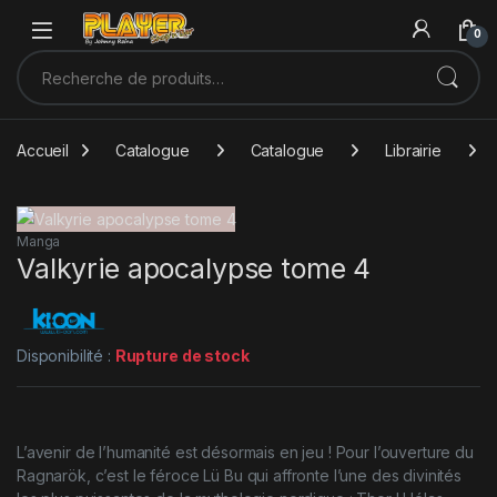
Sauter à la navigation
Skip to content
0
Recherche pour :
Accueil
Catalogue
Catalogue
Librairie
Manga
Valkyrie apocalypse tome 4
Disponibilité :
Rupture de stock
L’avenir de l’humanité est désormais en jeu ! Pour l’ouverture du
Ragnarök, c’est le féroce Lü Bu qui affronte l’une des divinités