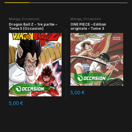
Manga
,
Occasions
Manga
,
Occasions
Dragon Ball Z – 1re partie –
ONE PIECE – Edition
Tome 5 (Occasion)
originale – Tome 3
5,00
€
5,00
€