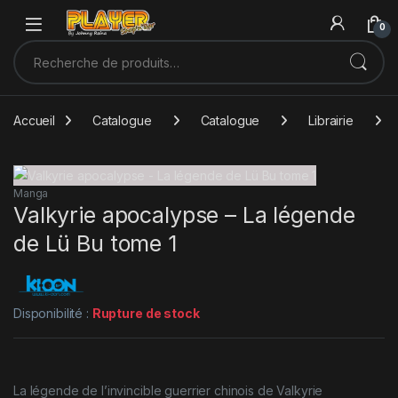
Sauter à la navigation
Skip to content
0
Recherche pour :
Accueil
Catalogue
Catalogue
Librairie
Manga
Valkyrie apocalypse – La légende
de Lü Bu tome 1
Disponibilité :
Rupture de stock
La légende de l’invincible guerrier chinois de Valkyrie