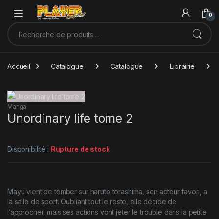
Sauter à la navigation
Skip to content
0
Recherche pour :
Accueil
Catalogue
Catalogue
Librairie
Manga
Unordinary life tome 2
Disponibilité :
Rupture de stock
Mayu vient de tomber sur haruto torashima, son acteur favori, a
la salle de sport. Oubliant tout le reste, elle décide de
l’approcher, mais ses actions vont jeter le trouble dans la petite