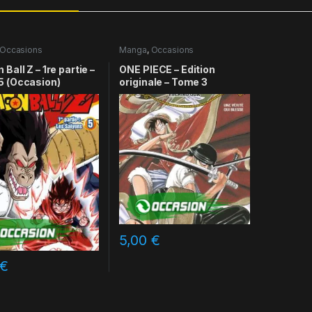
Occasions
Manga
,
Occasions
Ball Z – 1re partie –
ONE PIECE – Edition
5 (Occasion)
originale – Tome 3
5,00
€
€