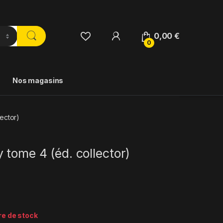
0,00
€
0
Nos magasins
ector)
 tome 4 (éd. collector)
re de stock