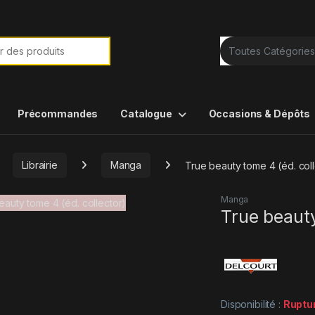
e de :
Précommandes
Catalogue
Occasions & Dépôts
Librairie
Manga
True beauty tome 4 (éd. coll
Manga
True beauty
Disponibilité :
Ruptu