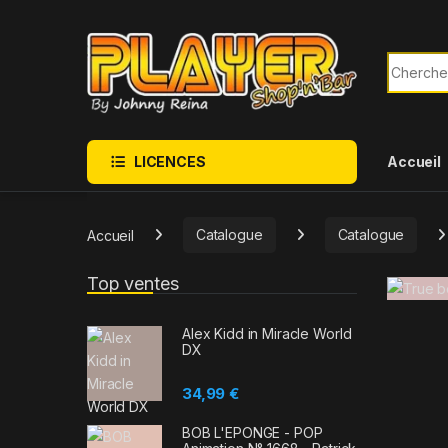
Sauter à la navigation
Skip to content
Recherch
LICENCES
Accueil
Accueil
Catalogue
Catalogue
Top ventes
Alex Kidd in Miracle World
DX
34,99
€
BOB L'EPONGE - POP