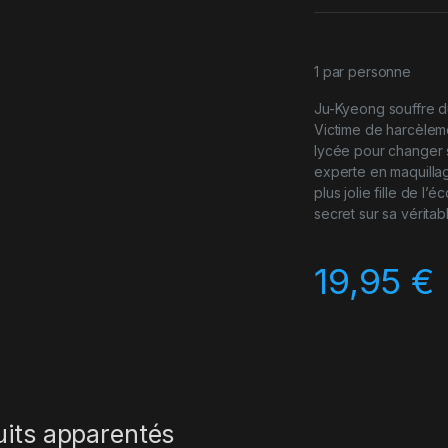
1 par personne
Ju-Kyeong souffre d
Victime de harcèleme
lycée pour changer 
experte en maquillag
plus jolie fille de l
secret sur sa vérita
19,95
€
uits apparentés