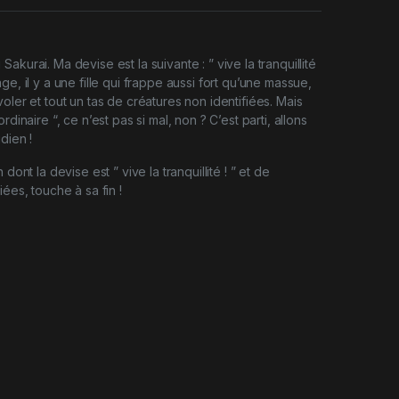
akurai. Ma devise est la suivante : ” vive la tranquillité
ge, il y a une fille qui frappe aussi fort qu’une massue,
oler et tout un tas de créatures non identifiées. Mais
rdinaire “, ce n’est pas si mal, non ? C’est parti, allons
dien !
 dont la devise est ” vive la tranquillité ! ” et de
iées, touche à sa fin !