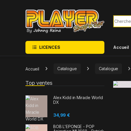
Sauter à la navigation
Skip to content
Recherch
LICENCES
Accueil
Accueil
Catalogue
Catalogue
Top ventes
Alex Kidd in Miracle World
DX
34,99
€
BOB L'EPONGE - POP