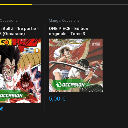
Occasions
Manga
,
Occasions
Ball Z – 1re partie –
ONE PIECE – Edition
5 (Occasion)
originale – Tome 3
5,00
€
€