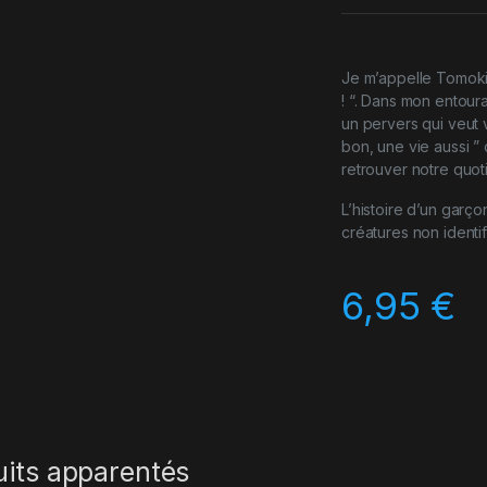
Je m’appelle Tomoki S
! “. Dans mon entoura
un pervers qui veut v
bon, une vie aussi ” o
retrouver notre quoti
L’histoire d’un garçon
créatures non identif
6,95
€
uits apparentés