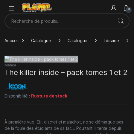
Sauter à la navigation
Skip to content
0
Recherche pour :
Accueil
Catalogue
Catalogue
Librairie
Manga
The killer inside – pack tomes 1 et 2
Disponibilité :
Rupture de stock
À première vue, Eiji, discret et maladroit, ne se démarque pas
de la foule des étudiants de sa fac… Pourtant, il tente depuis