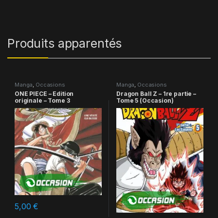
Produits apparentés
Manga
,
Occasions
Manga
,
Occasions
ONE PIECE – Edition
Dragon Ball Z – 1re partie –
originale – Tome 3
Tome 5 (Occasion)
5,00
€