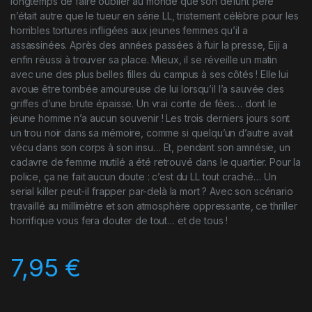
longtemps de faire oublier au monde que son défunt père
n’était autre que le tueur en série LL, tristement célèbre pour les
horribles tortures infligées aux jeunes femmes qu’il a
assassinées. Après des années passées à fuir la presse, Eiji a
enfin réussi à trouver sa place. Mieux, il se réveille un matin
avec une des plus belles filles du campus à ses côtés ! Elle lui
avoue être tombée amoureuse de lui lorsqu’il l’a sauvée des
griffes d’une brute épaisse. Un vrai conte de fées… dont le
jeune homme n’a aucun souvenir ! Les trois derniers jours sont
un trou noir dans sa mémoire, comme si quelqu’un d’autre avait
vécu dans son corps à son insu… Et, pendant son amnésie, un
cadavre de femme mutilé a été retrouvé dans le quartier. Pour la
police, ça ne fait aucun doute : c’est du LL tout craché… Un
serial killer peut-il frapper par-delà la mort ? Avec son scénario
travaillé au millimètre et son atmosphère oppressante, ce thriller
horrifique vous fera douter de tout… et de tous !
7,95
€