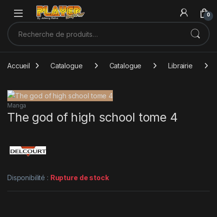
Sauter à la navigation
Skip to content
0
Recherche pour :
Accueil
Catalogue
Catalogue
Librairie
Manga
The god of high school tome 4
Disponibilité :
Rupture de stock