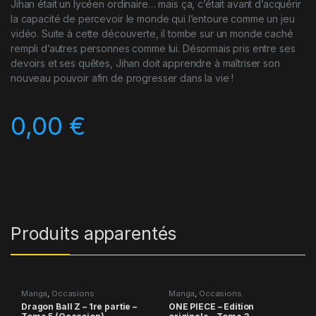
Jihan était un lycéen ordinaire… mais ça, c’était avant d’acquérir
la capacité de percevoir le monde qui l’entoure comme un jeu
vidéo. Suite à cette découverte, il tombe sur un monde caché
rempli d’autres personnes comme lui. Désormais pris entre ses
devoirs et ses quêtes, Jihan doit apprendre à maîtriser son
nouveau pouvoir afin de progresser dans la vie !
0,00
€
Produits apparentés
Manga
,
Occasions
Manga
,
Occasions
Dragon Ball Z – 1re partie –
ONE PIECE – Edition