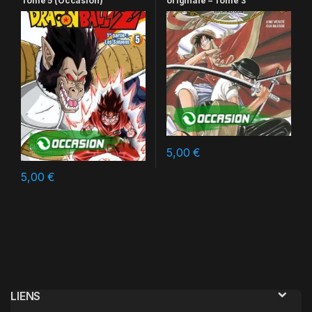
Tome 5 (Occasion)
originale – Tome 3
5,00
€
5,00
€
LIENS