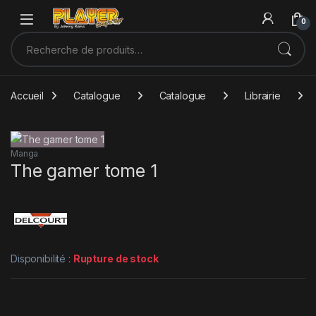
Sauter à la navigation
Skip to content
0
Recherche pour :
Accueil
Catalogue
Catalogue
Librairie
Manga
The gamer tome 1
Disponibilité :
Rupture de stock