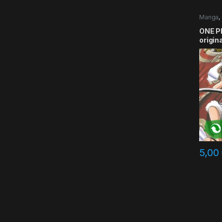
Manga
,
ONE PI
origin
5,00