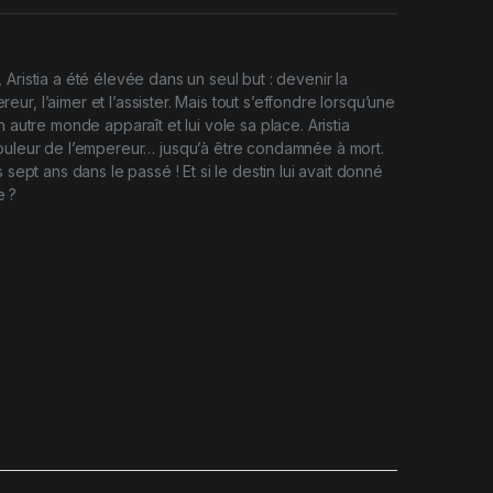
Aristia a été élevée dans un seul but : devenir la
r, l’aimer et l’assister. Mais tout s’effondre lorsqu’une
n autre monde apparaît et lui vole sa place. Aristia
douleur de l’empereur… jusqu’à être condamnée à mort.
s sept ans dans le passé ! Et si le destin lui avait donné
e ?