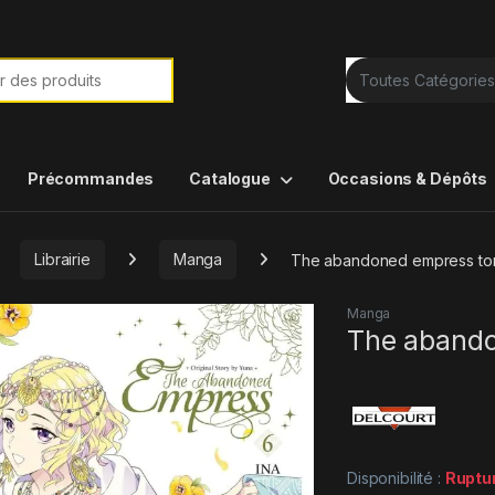
e de :
Précommandes
Catalogue
Occasions & Dépôts
Librairie
Manga
The abandoned empress to
Manga
The abando
Disponibilité :
Ruptu