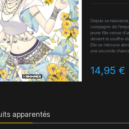
Depuis sa naissance, 
compagne de l’empereu
jeune fille venue d’u
devient le souffre-
Elle se retrouve alor
une seconde chanc
14,95
€
uits apparentés