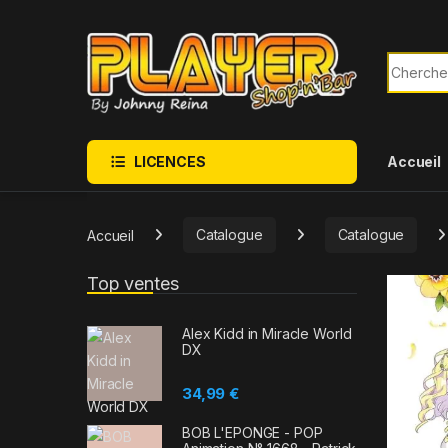
Sauter à la navigation
Skip to content
Recherch
LICENCES
Accueil
Accueil
Catalogue
Catalogue
Top ventes
Alex Kidd in Miracle World
DX
34,99
€
BOB L'EPONGE - POP