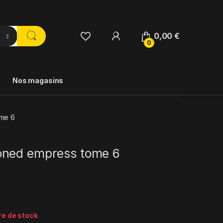
0,00
€
0
Nos magasins
me 6
ned empress tome 6
re de stock