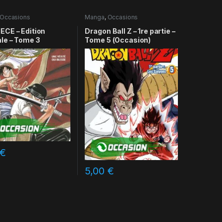
Occasions
Manga
,
Occasions
ECE – Edition
Dragon Ball Z – 1re partie –
ale – Tome 3
Tome 5 (Occasion)
€
5,00
€