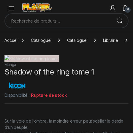
Sauter à la navigation
Skip to content
0
Recherche pour :
Accueil
Catalogue
Catalogue
Librairie
Manga
Shadow of the ring tome 1
Disponibilité :
Rupture de stock
Sur la voie de l’ombre, la moindre erreur peut sceller le destin
d’un peuple…