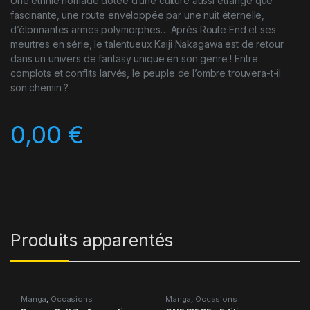
Une ethnie nomade dotée d’une culture aussi étrange que
fascinante, une route enveloppée par une nuit éternelle,
d’étonnantes armes polymorphes… Après Route End et ses
meurtres en série, le talentueux Kaiji Nakagawa est de retour
dans un univers de fantasy unique en son genre ! Entre
complots et conflits larvés, le peuple de l’ombre trouvera-t-il
son chemin ?
0,00
€
Produits apparentés
Manga
,
Occasions
Manga
,
Occasions