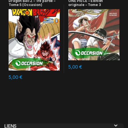
Dragon Ball Z – 1re partie –
ONE PIECE – Edition
Tome 5 (Occasion)
originale – Tome 3
5,00
€
5,00
€
LIENS