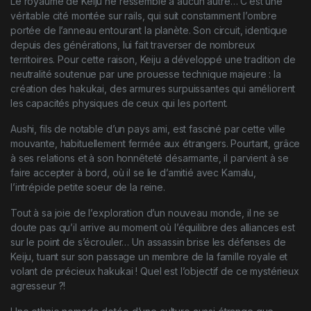
Le royaume de Keiju ne ressemble à aucun autre… C’est une
véritable cité montée sur rails, qui suit constamment l’ombre
portée de l’anneau entourant la planète. Son circuit, identique
depuis des générations, lui fait traverser de nombreux
territoires. Pour cette raison, Keiju a développé une tradition de
neutralité soutenue par une prouesse technique majeure : la
création des hakukai, des armures surpuissantes qui améliorent
les capacités physiques de ceux qui les portent.
Aushi, fils de notable d’un pays ami, est fasciné par cette ville
mouvante, habituellement fermée aux étrangers. Pourtant, grâce
à ses relations et à son honnêteté désarmante, il parvient à se
faire accepter à bord, où il se lie d’amitié avec Kamalu,
l’intrépide petite soeur de la reine.
Tout à sa joie de l’exploration d’un nouveau monde, il ne se
doute pas qu’il arrive au moment où l’équilibre des alliances est
sur le point de s’écrouler… Un assassin brise les défenses de
Keiju, tuant sur son passage un membre de la famille royale et
volant de précieux hakukai ! Quel est l’objectif de ce mystérieux
agresseur ?!