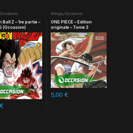
Occasions
Manga
,
Occasions
Ball Z – 1re partie –
ONE PIECE – Edition
5 (Occasion)
originale – Tome 3
5,00
€
€