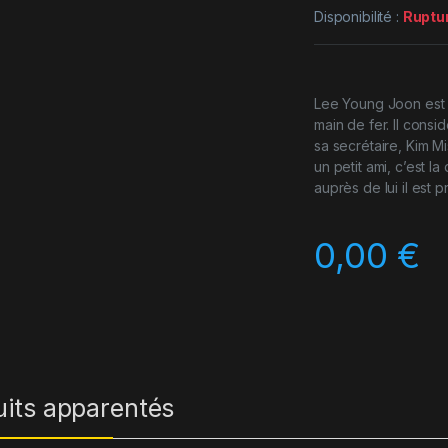
Disponibilité :
Ruptu
Lee Young Joon est l’
main de fer. Il consid
sa secrétaire, Kim M
un petit ami, c’est l
auprès de lui il est p
0,00
€
uits apparentés