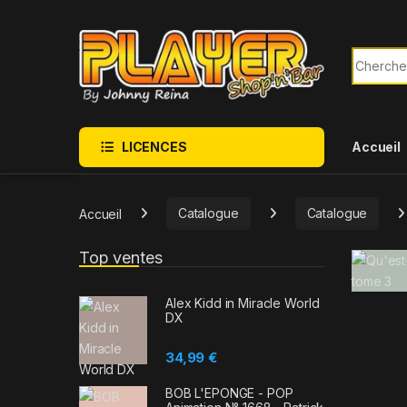
Sauter à la navigation
Skip to content
Recherch
LICENCES
Accueil
Accueil
Catalogue
Catalogue
Top ventes
Alex Kidd in Miracle World
DX
34,99
€
BOB L'EPONGE - POP