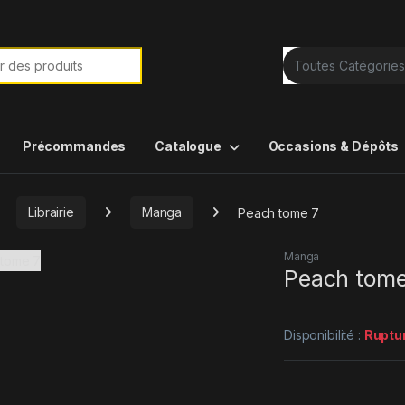
e de :
Précommandes
Catalogue
Occasions & Dépôts
Librairie
Manga
Peach tome 7
Manga
Peach tome
Disponibilité :
Ruptu