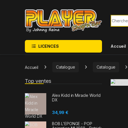
Sauter à la navigation
Skip to content
Recherch
LICENCES
Accueil
Accueil
Catalogue
Catalogue
Top ventes
Alex Kidd in Miracle World
DX
34,99
€
BOB L'EPONGE - POP