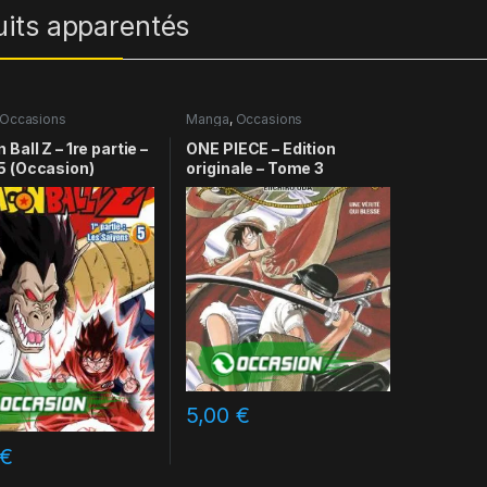
uits apparentés
Occasions
Manga
,
Occasions
Ball Z – 1re partie –
ONE PIECE – Edition
5 (Occasion)
originale – Tome 3
5,00
€
€