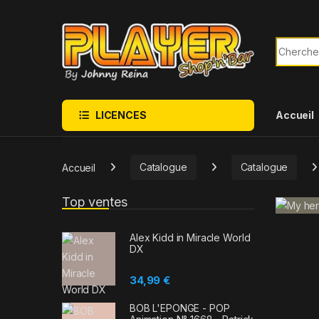
Sauter à la navigation
Skip to content
Recherch
LICENCES
Accueil
Accueil
Catalogue
Catalogue
Top ventes
Alex Kidd in Miracle World
DX
34,99
€
BOB L'EPONGE - POP