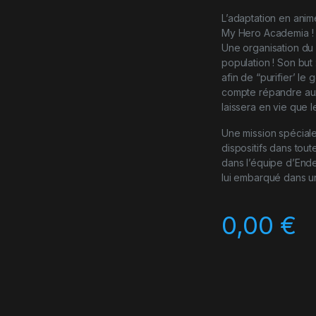
L’adaptation en ani
My Hero Academia !
Une organisation du 
population ! Son but 
afin de “purifier’ le
compte répandre aux
laissera en vie que l
Une mission spéciale 
dispositifs dans tou
dans l’équipe d’End
lui embarqué dans u
0,00
€