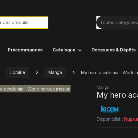
e de :
Précommandes
Catalogue
Occasions & Dépôts
Librairie
Manga
My hero academia – World h
Manga
My hero ac
Disponibilité :
Ruptu