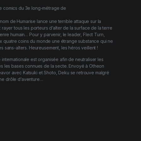
me comics du 3e long-métrage de
nom de Humarise lance une terrible attaque sur la
: rayer tous les porteurs d’alter de la surface de la terre
 genre humain… Pour y parvenir, le leader, Flect Turn,
 quatre coins du monde une étrange substance qui ne
es sans-alters. Heureusement, les héros veillent !
internationale est organisée afin de neutraliser les
tes les bases connues de la secte. Envoyé à Otheon
eavor avec Katsuki et Shoto, Deku se retrouve malgré
ne drôle d’aventure…