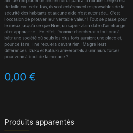
afin de remplacer un ancien héros parti à la retraite. L’enjeu est
de taille car, cette fois, ils sont entièrement responsables de la
sécurité des habitants et aucune aide n’est autorisée… C’est
l’occasion de prouver leur véritable valeur ! Tout se passe pour
le mieux jusqu’à ce que Nine, un super-vilain doté d’un étrange
alter apparaisse… En effet, l’homme chercherait à tout prix à
bâtir une société où seuls les plus forts auraient une place et,
pour ce faire, il ne reculera devant rien ! Malgré leurs
différences, Izuku et Katsuki arriveront-ils à unir leurs forces
pour venir à bout de la menace ?
0,00
€
Produits apparentés