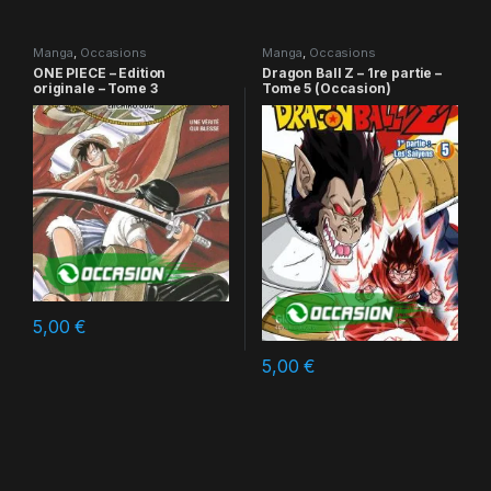
Manga
,
Occasions
Manga
,
Occasions
ONE PIECE – Edition
Dragon Ball Z – 1re partie –
originale – Tome 3
Tome 5 (Occasion)
5,00
€
5,00
€