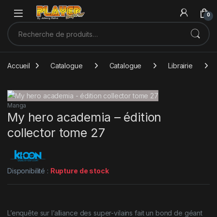
Sauter à la navigation
Skip to content
0
Recherche pour :
Accueil
Catalogue
Catalogue
Librairie
Manga
My hero academia – édition
collector tome 27
Disponibilité :
Rupture de stock
L’enquête sur l’alliance des super-vilains fait un bond de géant