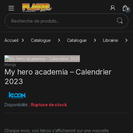
Sauter à la navigation
Skip to content
0
Recherche pour :
Accueil
Catalogue
Catalogue
Librairie
Manga
My hero academia – Calendrier
2023
Disponibilité :
Rupture de stock
Chaque mois, vos héros s’afficheront sur une nouvelle