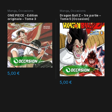
Manga
,
Occasions
Manga
,
Occasions
ONE PIECE – Edition
Dragon Ball Z – 1re partie –
originale – Tome 3
Tome 5 (Occasion)
5,00
€
5,00
€