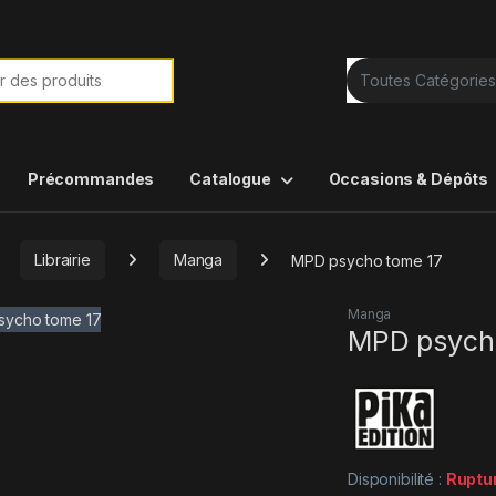
e de :
Précommandes
Catalogue
Occasions & Dépôts
Librairie
Manga
MPD psycho tome 17
Manga
MPD psych
Disponibilité :
Ruptu