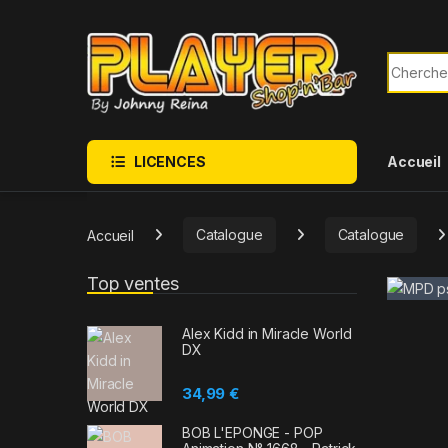
Sauter à la navigation
Skip to content
Recherch
LICENCES
Accueil
Accueil
Catalogue
Catalogue
Top ventes
Alex Kidd in Miracle World
DX
34,99
€
BOB L'EPONGE - POP