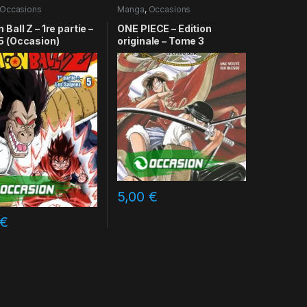
Occasions
Manga
,
Occasions
Ball Z – 1re partie –
ONE PIECE – Edition
5 (Occasion)
originale – Tome 3
5,00
€
€