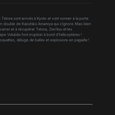
 Tetora sont arrivés à Kyoto et vont sonner à la porte
n double de Kazuhiko Amamiya qui s’ignore. Mais bien
carrer et à récupérer Tetora, Zen’itsu et les
pe Volubilis font irruption à bord d’hélicoptères !
roquettes, déluge de balles et explosions en pagaille !