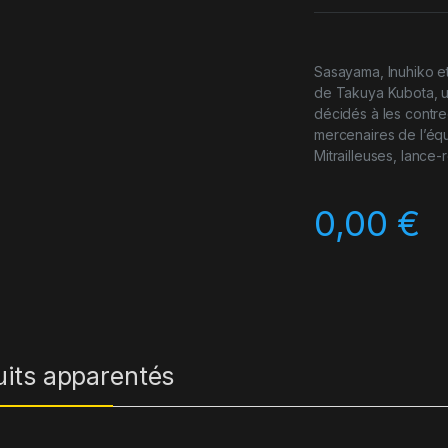
Sasayama, Inuhiko et
de Takuya Kubota, u
décidés à les contre
mercenaires de l’équi
Mitrailleuses, lance-
0,00
€
uits apparentés