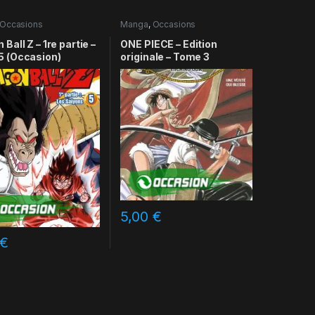
Occasions
Manga
,
Occasions
Ball Z – 1re partie –
ONE PIECE – Edition
5 (Occasion)
originale – Tome 3
5,00
€
€