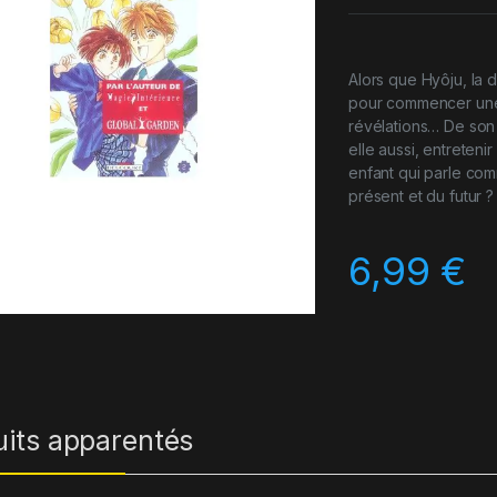
Alors que Hyôju, la
pour commencer une 
révélations… De son 
elle aussi, entreteni
enfant qui parle comm
présent et du futur ?
6,99
€
uits apparentés