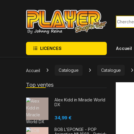
Sauter à la navigation
Skip to content
Recherch
LICENCES
Accueil
Accueil
Catalogue
Catalogue
Top ventes
Alex Kidd in Miracle World
DX
34,99
€
BOB L'EPONGE - POP