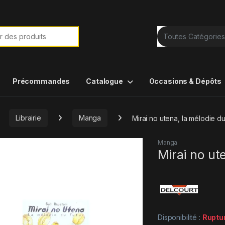
e de :
Précommandes
Catalogue
Occasions & Dépôts
Librairie
Manga
Mirai no utena, la mélodie du
Manga
Mirai no ut
Disponibilité :
Ruptu