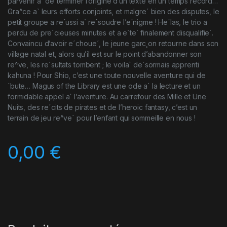
parvenir a` de´terminer l’origine d’un texte en un temps record…
Gra^ce a` leurs efforts conjoints, et malgre´ bien des disputes, le
petit groupe a re´ussi a` re´soudre l’e´nigme ! He´las, le trio a
perdu de pre´cieuses minutes et a e´te´ finalement disqualifie´.
Convaincu d’avoir e´choue´, le jeune garc¸on retourne dans son
village natal et, alors qu’il est sur le point d’abandonner son
re^ve, les re´sultats tombent ; le voila` de´sormais apprenti
kahuna ! Pour Shio, c’est une toute nouvelle aventure qui de
´bute… Magus of the Library est une ode a` la lecture et un
formidable appel a` l’aventure. Au carrefour des Mille et Une
Nuits, des re´cits de pirates et de l’heroic fantasy, c’est un
terrain de jeu re^ve´ pour l’enfant qui sommeille en nous !
0,00
€