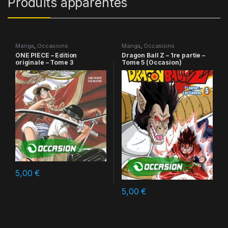
Produits apparentés
Manga
,
Occasions
Manga
,
Occasions
ONE PIECE – Edition
Dragon Ball Z – 1re partie –
originale – Tome 3
Tome 5 (Occasion)
5,00
€
5,00
€