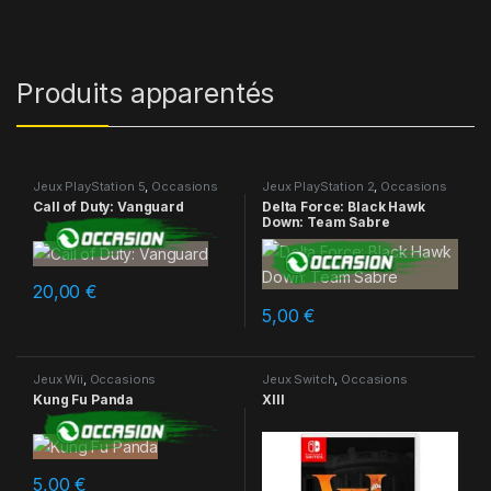
Produits apparentés
Jeux PlayStation 5
,
Occasions
Jeux PlayStation 2
,
Occasions
Call of Duty: Vanguard
Delta Force: Black Hawk
Down: Team Sabre
20,00
€
5,00
€
Jeux Wii
,
Occasions
Jeux Switch
,
Occasions
Kung Fu Panda
XIII
5,00
€