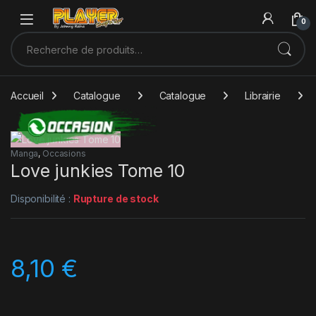
Sauter à la navigation
Skip to content
0
Recherche pour :
Accueil
Catalogue
Catalogue
Librairie
Manga
,
Occasions
Love junkies Tome 10
Disponibilité :
Rupture de stock
8,10
€