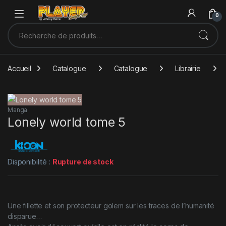
Sauter à la navigation
Skip to content
0
Recherche pour :
Accueil
Catalogue
Catalogue
Librairie
Manga
Lonely world tome 5
Disponibilité :
Rupture de stock
Une fillette et son protecteur golem sur les traces de l’humanité
disparue…