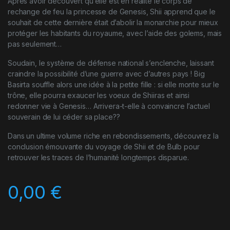
Après avoir découvert qu’elle est en réalité le corps de
rechange de feu la princesse de Genesis, Shii apprend que le
souhait de cette dernière était d’abolir la monarchie pour mieux
protéger les habitants du royaume, avec l’aide des golems, mais
pas seulement…
Soudain, le système de défense national s’enclenche, laissant
craindre la possibilité d’une guerre avec d’autres pays ! Big
Basirta souffle alors une idée à la petite fille : si elle monte sur le
trône, elle pourra exaucer les voeux de Shiiras et ainsi
redonner vie à Genesis… Arrivera-t-elle à convaincre l’actuel
souverain de lui céder sa place??
Dans un ultime volume riche en rebondissements, découvrez la
conclusion émouvante du voyage de Shii et de Bulb pour
retrouver les traces de l’humanité longtemps disparue.
0,00
€