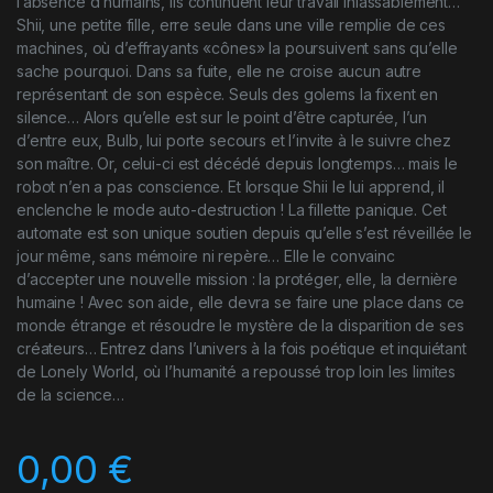
l’absence d’humains, ils continuent leur travail inlassablement…
Shii, une petite fille, erre seule dans une ville remplie de ces
machines, où d’effrayants «cônes» la poursuivent sans qu’elle
sache pourquoi. Dans sa fuite, elle ne croise aucun autre
représentant de son espèce. Seuls des golems la fixent en
silence… Alors qu’elle est sur le point d’être capturée, l’un
d’entre eux, Bulb, lui porte secours et l’invite à le suivre chez
son maître. Or, celui-ci est décédé depuis longtemps… mais le
robot n’en a pas conscience. Et lorsque Shii le lui apprend, il
enclenche le mode auto-destruction ! La fillette panique. Cet
automate est son unique soutien depuis qu’elle s’est réveillée le
jour même, sans mémoire ni repère… Elle le convainc
d’accepter une nouvelle mission : la protéger, elle, la dernière
humaine ! Avec son aide, elle devra se faire une place dans ce
monde étrange et résoudre le mystère de la disparition de ses
créateurs… Entrez dans l’univers à la fois poétique et inquiétant
de Lonely World, où l’humanité a repoussé trop loin les limites
de la science…
0,00
€