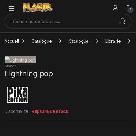
Sauter à la navigation
Skip to content
0
Recherche pour :
Accueil
Catalogue
Catalogue
Librairie
Manga
Lightning pop
Disponibilité :
Rupture de stock