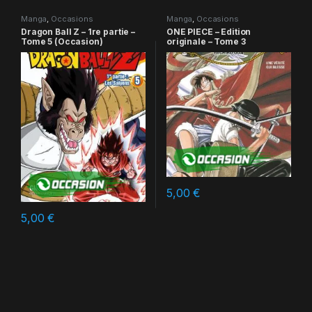
Manga
,
Occasions
Manga
,
Occasions
Dragon Ball Z – 1re partie –
ONE PIECE – Edition
Tome 5 (Occasion)
originale – Tome 3
5,00
€
5,00
€