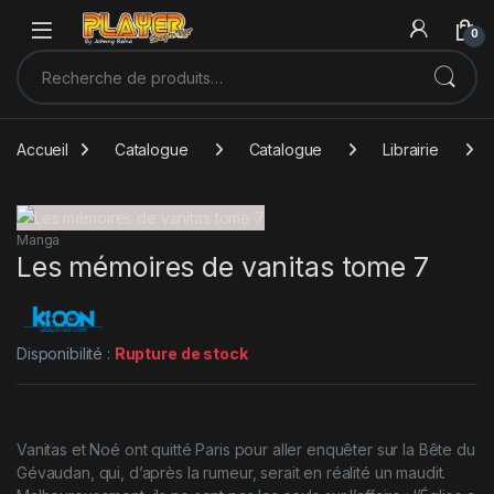
Sauter à la navigation
Skip to content
0
Recherche pour :
Accueil
Catalogue
Catalogue
Librairie
Manga
Les mémoires de vanitas tome 7
Disponibilité :
Rupture de stock
Vanitas et Noé ont quitté Paris pour aller enquêter sur la Bête du
Gévaudan, qui, d’après la rumeur, serait en réalité un maudit.