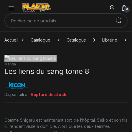
Sauter à la navigation
Skip to content
0
Recherche pour :
Accueil
Catalogue
Catalogue
Librairie
Manga
Les liens du sang tome 8
Disponibilité :
Rupture de stock
Comme Shigeru est maintenant sorti de l’hôpital, Seiko et son fils
lui rendent visite à domicile. Alors que les deux femmes