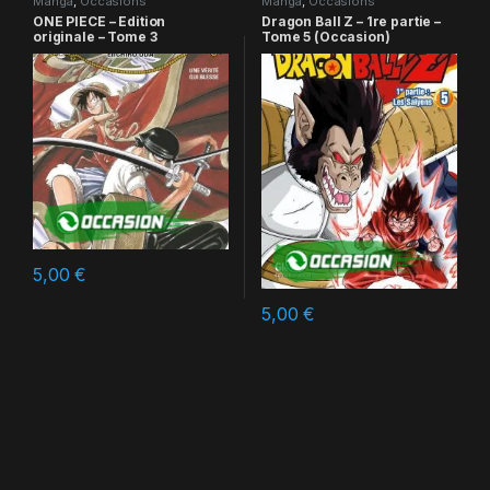
Manga
,
Occasions
Manga
,
Occasions
ONE PIECE – Edition
Dragon Ball Z – 1re partie –
originale – Tome 3
Tome 5 (Occasion)
5,00
€
5,00
€