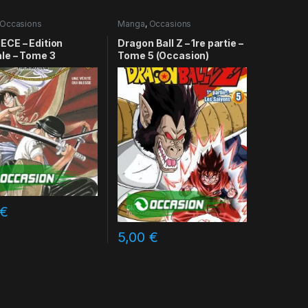
Occasions
Manga
,
Occasions
ECE – Edition
Dragon Ball Z – 1re partie –
ale – Tome 3
Tome 5 (Occasion)
€
5,00
€