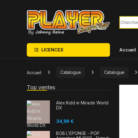
Sauter à la navigation
Skip to content
Recherch
LICENCES
Accueil
Accueil
Catalogue
Catalogue
Top ventes
Alex Kidd in Miracle World
DX
34,99
€
BOB L'EPONGE - POP