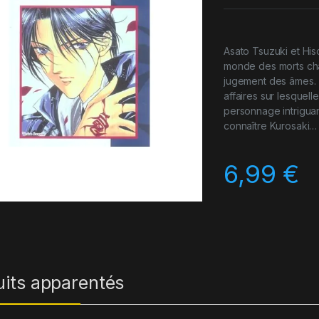
Asato Tsuzuki et His
monde des morts cha
jugement des âmes. T
affaires sur lesquelle
personnage intriguant
connaître Kurosaki…
6,99
€
uits apparentés