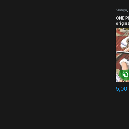
Manga
,
ONE PI
origin
5,00