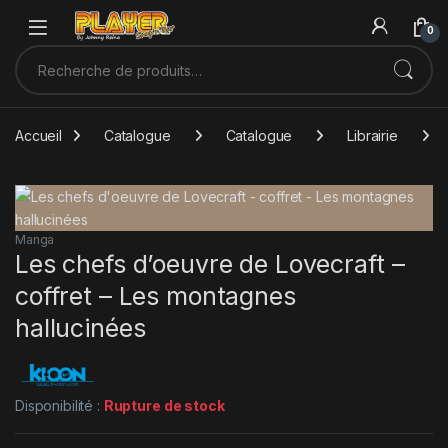
Sauter à la navigation
Skip to content
0
Recherche pour :
Accueil
Catalogue
Catalogue
Librairie
Manga
Les chefs d’oeuvre de Lovecraft –
coffret – Les montagnes
hallucinées
Disponibilité :
Rupture de stock