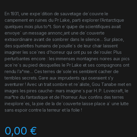
En 1931, une expe´dition de sauvetage de´couvre le
campement en ruines du Pr Lake, parti explorer l’Antarctique
quelques mois plus to^t. Son e´quipe de scientifiques avait
envoye´ un message annonc¸ant une de´couverte
extraordinaire avant de sombrer dans le silence… Sur place,
des squelettes humains de´pouille´s de leur chair laissent
imaginer les sce`nes d’horreur qui ont pu se de´rouler. Plus
perturbantes encore : les immenses montagnes noires aux pics
ace´re´s au pied desquelles le Pr Lake et ses compagnons ont
rendu l’a^me… Ces terres de´sole´es semblent cacher de
terribles secrets. Gare aux imprudents qui oseraient s’y
aventurer ! Avec un trait sombre et re´aliste, Gou Tanabe met en
images les pires cauche- mars imagine´s par H. P. Lovecraft, le
mai^tre du fantastique et de l’horreur. Aux confins des terres
inexplore´es, la joie de la de´couverte laisse place a` une lutte
sans espoir contre la terreur et la folie !
0,00
€