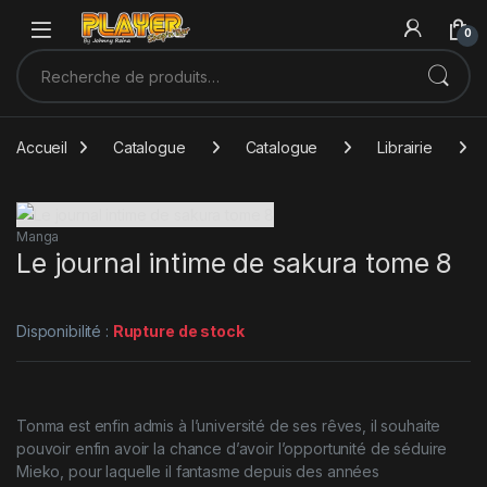
Sauter à la navigation
Skip to content
0
Recherche pour :
Accueil
Catalogue
Catalogue
Librairie
Manga
Le journal intime de sakura tome 8
Disponibilité :
Rupture de stock
Tonma est enfin admis à l’université de ses rêves, il souhaite
pouvoir enfin avoir la chance d’avoir l’opportunité de séduire
Mieko, pour laquelle il fantasme depuis des années