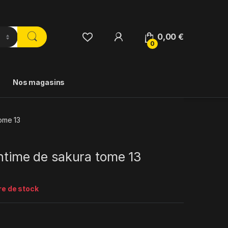
0,00
€
0
Nos magasins
tome 13
intime de sakura tome 13
re de stock