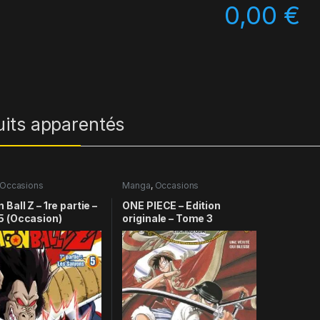
0,00
€
uits apparentés
Occasions
Manga
,
Occasions
Ball Z – 1re partie –
ONE PIECE – Edition
5 (Occasion)
originale – Tome 3