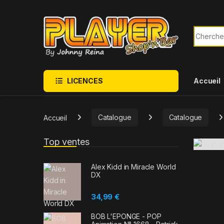
Sauter à la navigation
Skip to content
Recherch
LICENCES
Accueil
Accueil
Catalogue
Catalogue
Top ventes
Alex Kidd in Miracle World
DX
34,99
€
BOB L'EPONGE - POP