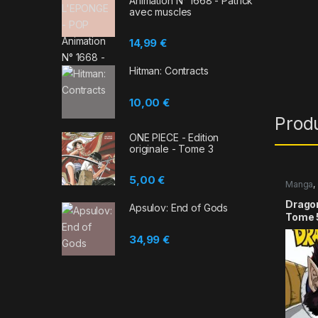
Animation N° 1668 - Patrick
avec muscles
14,99
€
Hitman: Contracts
10,00
€
Prod
ONE PIECE - Edition
originale - Tome 3
5,00
€
Manga
,
Dragon 
Apsulov: End of Gods
Tome 
34,99
€