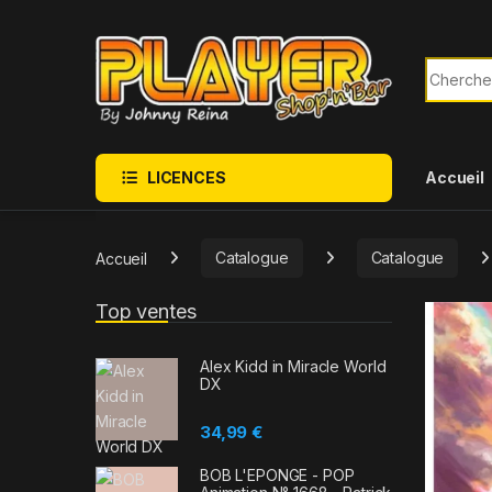
Sauter à la navigation
Skip to content
Recherch
LICENCES
Accueil
Accueil
Catalogue
Catalogue
Top ventes
Alex Kidd in Miracle World
DX
34,99
€
BOB L'EPONGE - POP