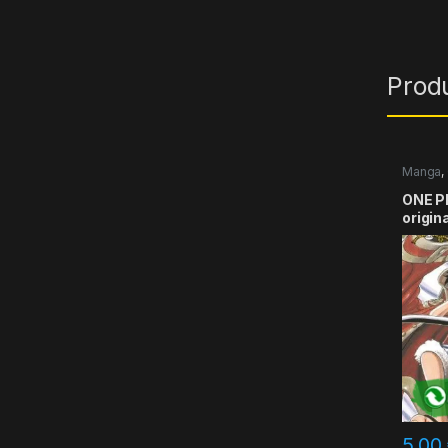
Prod
Manga
,
ONE PI
origin
5,00