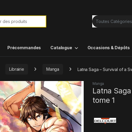
e de :
Précommandes
Catalogue
Occasions & Dépôts
Librairie
Manga
Latna Saga – Survival of a S
Manga
Latna Saga 
tome 1