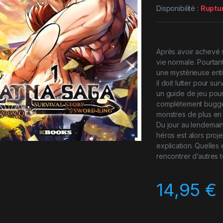
Disponibilité :
Ruptu
Après avoir achevé s
vie normale. Pourtan
une mystérieuse enti
il doit lutter pour s
un guide de jeu pour 
complètement buggé !
monstres de plus en p
Du jour au lendemain
héros est alors pro
explication. Quelles 
rencontrer d’autres 
14,95
€