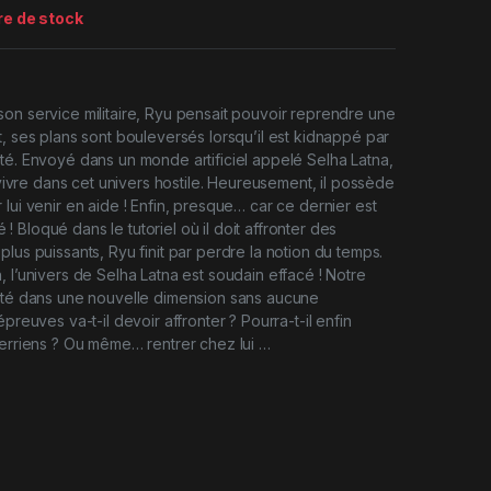
re de stock
on service militaire, Ryu pensait pouvoir reprendre une
t, ses plans sont bouleversés lorsqu’il est kidnappé par
té. Envoyé dans un monde artificiel appelé Selha Latna,
urvivre dans cet univers hostile. Heureusement, il possède
lui venir en aide ! Enfin, presque… car ce dernier est
 Bloqué dans le tutoriel où il doit affronter des
lus puissants, Ryu finit par perdre la notion du temps.
, l’univers de Selha Latna est soudain effacé ! Notre
jeté dans une nouvelle dimension sans aucune
épreuves va-t-il devoir affronter ? Pourra-t-il enfin
terriens ? Ou même… rentrer chez lui …